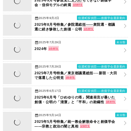
2025年9月号参政党に太刀打ちできない創価学
users
会・信仰モデルの終焉
2025年9月2日
信濃町探偵団──創価学会最新動向
2025年8月号特集／参院選総括――衆院選・都議
users
選に続き惨敗した創価・公明
2025年7月29日
未分類
users
2024年
2025年7月29日
信濃町探偵団──創価学会最新動向
2025年7月号特集／東京都議選総括──新宿・大田
users
で落選した公明党
2025年6月17日
信濃町探偵団──創価学会最新動向
2025年6月号「ひめゆりの塔」関連発言が暴いた
users
創価・公明の「清潔」と「平和」の欺瞞性
2025年5月14日
未分類
2025年5月号特集／統一教会解散命令と創価学会
users
――宗教と政治の闇と真相