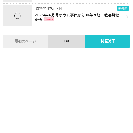
2025年5月14日
未分類
2025年４月号オウム事件から30年＆統一教会解散
users
命令
NEXT
最初のページ
1/8
フォーラムの目的
【発刊】コンテンツリスト
特定商取引に関する法律の表示