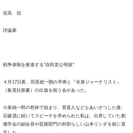
佐高 信
評論家
戦争体制を推進する“自民党公明派”
４月17日夜、田原総一朗の卒寿と『全身ジャーナリスト』
（集英社新書）の出版を祝う会があった。
小泉純一郎の乾杯で始まり、菅直人などもあいさつした後、
石破茂に続いてスピーチを求められた私は、出席していた創
価学会の副会長や芸能部門の幹部らしい山本リンダを前に直
言した。