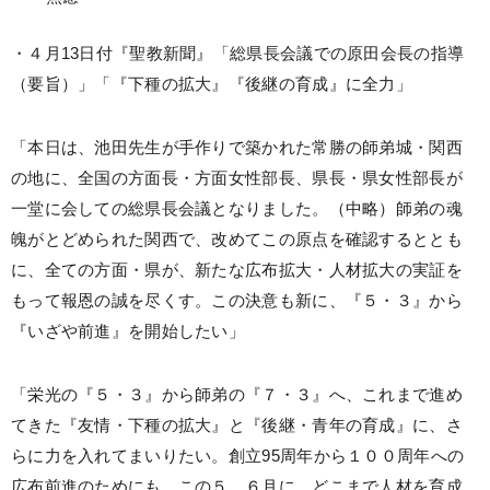
・４月13日付『聖教新聞』「総県長会議での原田会長の指導
（要旨）」「『下種の拡大』『後継の育成』に全力」
「本日は、池田先生が手作りで築かれた常勝の師弟城・関西
の地に、全国の方面長・方面女性部長、県長・県女性部長が
一堂に会しての総県長会議となりました。（中略）師弟の魂
魄がとどめられた関西で、改めてこの原点を確認するととも
に、全ての方面・県が、新たな広布拡大・人材拡大の実証を
もって報恩の誠を尽くす。この決意も新に、『５・３』から
『いざや前進』を開始したい」
「栄光の『５・３』から師弟の『７・３』へ、これまで進め
てきた『友情・下種の拡大』と『後継・青年の育成』に、さ
らに力を入れてまいりたい。創立95周年から１００周年への
広布前進のためにも、この５、６月に、どこまで人材を育成