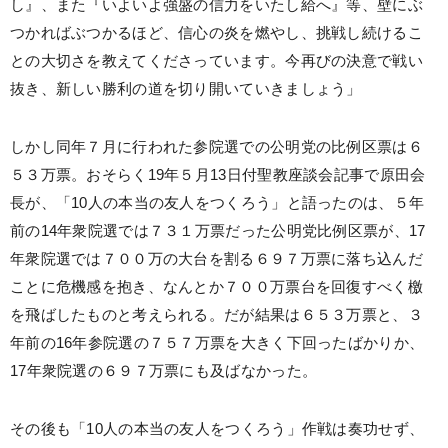
し』、また『いよいよ強盛の信力をいたし給へ』等、壁にぶ
つかればぶつかるほど、信心の炎を燃やし、挑戦し続けるこ
との大切さを教えてくださっています。今再びの決意で戦い
抜き、新しい勝利の道を切り開いていきましょう」
しかし同年７月に行われた参院選での公明党の比例区票は６
５３万票。おそらく19年５月13日付聖教座談会記事で原田会
長が、「10人の本当の友人をつくろう」と語ったのは、５年
前の14年衆院選では７３１万票だった公明党比例区票が、17
年衆院選では７００万の大台を割る６９７万票に落ち込んだ
ことに危機感を抱き、なんとか７００万票台を回復すべく檄
を飛ばしたものと考えられる。だが結果は６５３万票と、３
年前の16年参院選の７５７万票を大きく下回ったばかりか、
17年衆院選の６９７万票にも及ばなかった。
その後も「10人の本当の友人をつくろう」作戦は奏功せず、