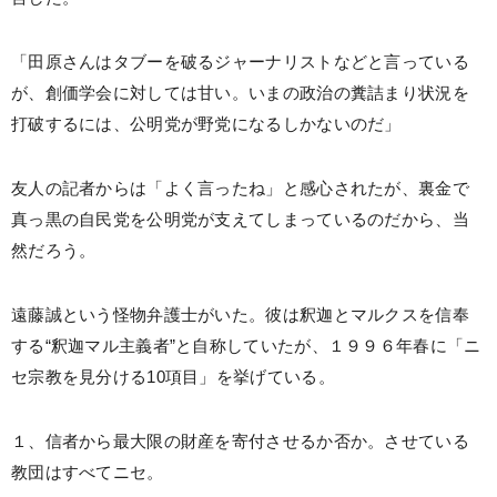
「田原さんはタブーを破るジャーナリストなどと言っている
が、創価学会に対しては甘い。いまの政治の糞詰まり状況を
打破するには、公明党が野党になるしかないのだ」
友人の記者からは「よく言ったね」と感心されたが、裏金で
真っ黒の自民党を公明党が支えてしまっているのだから、当
然だろう。
遠藤誠という怪物弁護士がいた。彼は釈迦とマルクスを信奉
する“釈迦マル主義者”と自称していたが、１９９６年春に「ニ
セ宗教を見分ける10項目」を挙げている。
１、信者から最大限の財産を寄付させるか否か。させている
教団はすべてニセ。