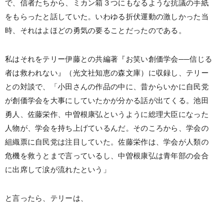
で、信者たちから、ミカン箱３つにもなるような抗議の手紙
をもらったと話していた。いわゆる折伏運動の激しかった当
時、それはよほどの勇気の要ることだったのである。
私はそれをテリー伊藤との共編著『お笑い創価学会──信じる
者は救われない』（光文社知恵の森文庫）に収録し、テリー
との対談で、「小田さんの作品の中に、昔からいかに自民党
が創価学会を大事にしていたかが分かる話が出てくる。池田
勇人、佐藤栄作、中曽根康弘というように総理大臣になった
人物が、学会を持ち上げているんだ。そのころから、学会の
組織票に自民党は注目していた。佐藤栄作は、学会が人類の
危機を救うとまで言っているし、中曽根康弘は青年部の会合
に出席して涙が流れたという」
と言ったら、テリーは、