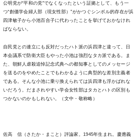
公明党が“平和の党”でなくなったという証拠として、もう一
つ“創価学会婦人部（現女性部）”がかつぐシンボル的存在が浜
四津敏子から小池百合子に代わったことを挙げておかなけれ
ばならない。
自民党との連立にも反対だったハト派の浜四津と違って、日
本会議系で防衛大臣もやった小池は強烈なタカ派である。ま
た、朝鮮人虐殺追悼記念式典への都知事としてのメッセージ
を送るのをやめたことでもわかるように典型的な差別主義者
である。そんな小池に乗り換えられては浜四津も浮かばれな
いだろう。だまされやすい学会女性部はタカとハトの区別も
つかないのかもしれない。（文中・敬称略）
佐高 信（さたか・まこと）評論家。1945年生まれ。慶應義