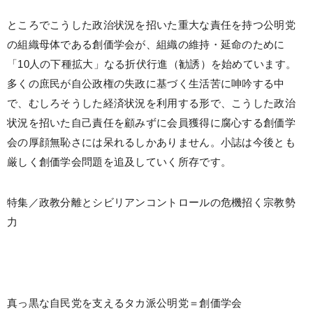
ところでこうした政治状況を招いた重大な責任を持つ公明党
の組織母体である創価学会が、組織の維持・延命のために
「10人の下種拡大」なる折伏行進（勧誘）を始めています。
多くの庶民が自公政権の失政に基づく生活苦に呻吟する中
で、むしろそうした経済状況を利用する形で、こうした政治
状況を招いた自己責任を顧みずに会員獲得に腐心する創価学
会の厚顔無恥さには呆れるしかありません。小誌は今後とも
厳しく創価学会問題を追及していく所存です。
特集／政教分離とシビリアンコントロールの危機招く宗教勢
力
真っ黒な自民党を支えるタカ派公明党＝創価学会