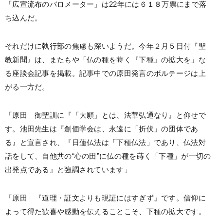
「広宣流布のバロメーター」は22年には６１８万票にまで落
ち込んだ。
それだけに執行部の焦慮も深いようだ。今年２月５日付『聖
教新聞』は、またもや「仏の種を蒔く『下種』の拡大を」な
る座談会記事を掲載。記事中での原田発言のボルテージは上
がる一方だ。
「原田 御聖訓に『「大願」とは、法華弘通なり』と仰せで
す。池田先生は『創価学会は、永遠に「折伏」の団体であ
る』と宣言され、『日蓮仏法は「下種仏法」であり、仏法対
話をして、自他共の“心の田”に仏の種を蒔く「下種」が一切の
出発点である』と強調されています」
「原田 『道理・証文よりも現証にはすぎず』です。信仰に
よって得た歓喜や感動を伝えることこそ、下種の拡大です。