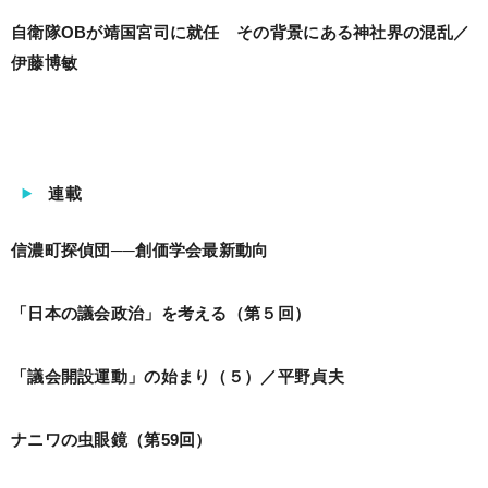
自衛隊OBが靖国宮司に就任 その背景にある神社界の混乱／
伊藤博敏
連載
信濃町探偵団──創価学会最新動向
「日本の議会政治」を考える（第５回）
「議会開設運動」の始まり（５）／平野貞夫
ナニワの虫眼鏡（第59回）