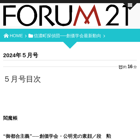
HOME
信濃町探偵団──創価学会最新動向
2024年５月号
16
約
分
５月号目次
閻魔帳
“御都合主義”──創価学会・公明党の素顔／段 勲