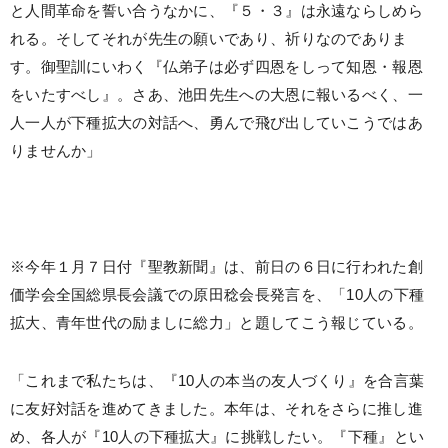
と人間革命を誓い合うなかに、『５・３』は永遠ならしめら
れる。そしてそれが先生の願いであり、祈りなのでありま
す。御聖訓にいわく『仏弟子は必ず四恩をしって知恩・報恩
をいたすべし』。さあ、池田先生への大恩に報いるべく、一
人一人が下種拡大の対話へ、勇んで飛び出していこうではあ
りませんか」
※今年１月７日付『聖教新聞』は、前日の６日に行われた創
価学会全国総県長会議での原田稔会長発言を、「10人の下種
拡大、青年世代の励ましに総力」と題してこう報じている。
「これまで私たちは、『10人の本当の友人づくり』を合言葉
に友好対話を進めてきました。本年は、それをさらに推し進
め、各人が『10人の下種拡大』に挑戦したい。『下種』とい