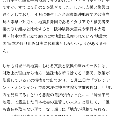
元日早々の能登半島地震で幕をあけた２０２４（令和６）年
ですが、すでに３分の１を過ぎました。しかし支援と復興は
遅々としており、４月に発生した台湾東部沖地震での台湾当
局の素早い対応や、地震多発国であるイタリアでの被災者支
援の取り組みと比較すると、阪神淡路大震災や東日本大震
災・熊本地震と立て続けに大地震に見舞われている“地震大
国”日本の取り組みは実にお粗末としかいいようがありませ
ん。
しかも能登半島地震における支援と復興の遅れの一因には、
財政上の理由から地方・過疎地を斬り捨てる「棄民」政策が
影響しているとの指摘まで出ており、１月11日付『プレジデ
ント・オンライン』で鈴木洋仁神戸学院大学准教授は、｢『地
方を見捨てる』という悪魔の選択が始まった……『能登半島
地震』で露呈した日本社会の重苦しい未来」と題して、「誰
も責任を取らない形で、なし崩しに『地方が見捨てられる』