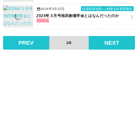
2024年3月12日
信濃町探偵団──創価学会最新動向
2024年３月号池田創価学会とはなんだったのか
0
users
PREV
NEXT
2/6
フォーラムの目的
【発刊】コンテンツリスト
特定商取引に関する法律の表示