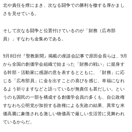
北や責任を煙にまき、次なる闘争での勝利を檄する厚かまし
さを見せている。
そして次なる闘争と位置付けているのが「財務（広布部
員）」すなわち金集めである。
9月8日付『聖教新聞』掲載の座談会記事で原田会長らは、9月
から全国の創価学会組織で始まった「財務の戦い」に挺身す
る幹部・活動家に感謝の意を表するとともに、「財務」に応
じる「広布部員」に金を出すことの喜びを感じ、幸福になれ
るよう祈りますなどと語っているが無責任も甚だしい。とい
うのも国民の一部を構成する創価学会員の多くも、自公政権
すなわち公明党が加担する政権による失政の結果、異常な米
価高騰に象徴される激しい物価高で厳しい生活苦に見舞われ
ているからだ。