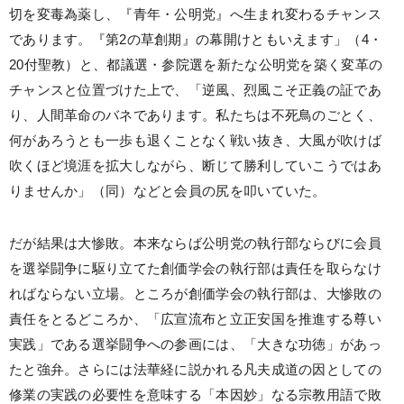
切を変毒為薬し、『青年・公明党』へ生まれ変わるチャンス
であります。『第2の草創期』の幕開けともいえます」（4・
20付聖教）と、都議選・参院選を新たな公明党を築く変革の
チャンスと位置づけた上で、「逆風、烈風こそ正義の証であ
り、人間革命のバネであります。私たちは不死鳥のごとく、
何があろうとも一歩も退くことなく戦い抜き、大風が吹けば
吹くほど境涯を拡大しながら、断じて勝利していこうではあ
りませんか」（同）などと会員の尻を叩いていた。
だが結果は大惨敗。本来ならば公明党の執行部ならびに会員
を選挙闘争に駆り立てた創価学会の執行部は責任を取らなけ
ればならない立場。ところが創価学会の執行部は、大惨敗の
責任をとるどころか、「広宣流布と立正安国を推進する尊い
実践」である選挙闘争への参画には、「大きな功徳」があっ
たと強弁。さらには法華経に説かれる凡夫成道の因としての
修業の実践の必要性を意味する「本因妙」なる宗教用語で敗