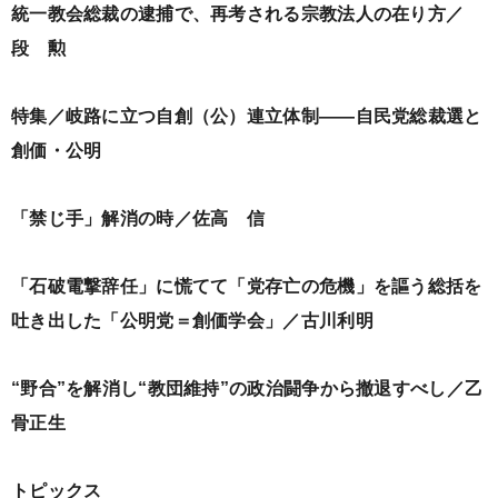
統一教会総裁の逮捕で、再考される宗教法人の在り方／
段 勲
特集／岐路に立つ自創（公）連立体制――自民党総裁選と
創価・公明
「禁じ手」解消の時／佐高 信
「石破電撃辞任」に慌てて「党存亡の危機」を謳う総括を
吐き出した「公明党＝創価学会」／古川利明
“野合”を解消し“教団維持”の政治闘争から撤退すべし／乙
骨正生
トピックス