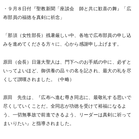
・９月８日付『聖教新聞「座談会 師と共に歓喜の舞』「広
布部員の福徳を真剣に祈念」
「那須（女性部長）残暑厳しい中、各地で広布部員の申し込
みを進めてくださる方々に、心から感謝申し上げます。
原田（会長）日蓮大聖人は、門下へのお手紙の中に、必ずと
いってよいほど、御供養の品々の名を記され、最大の礼を尽
くして讃嘆されました。（中略）
原田 先生は、『広布へ進む尊き同志に、最敬礼する思いで
尽くしていくことだ。全同志が功徳を受けて裕福になるよ
う、一切無事故で前進できるよう、リーダーは真剣に祈って
まいりたい』と指導されました。