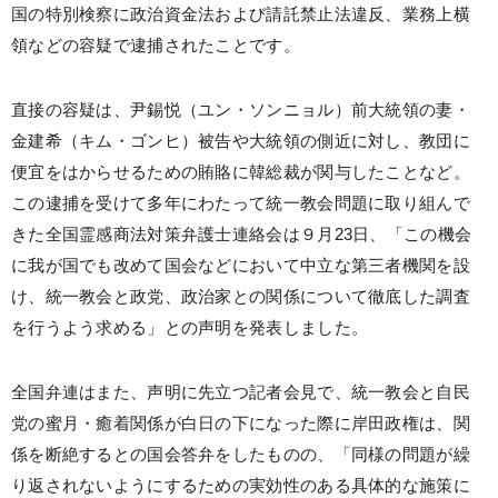
国の特別検察に政治資金法および請託禁止法違反、業務上横
領などの容疑で逮捕されたことです。
直接の容疑は、尹錫悦（ユン・ソンニョル）前大統領の妻・
金建希（キム・ゴンヒ）被告や大統領の側近に対し、教団に
便宜をはからせるための賄賂に韓総裁が関与したことなど。
この逮捕を受けて多年にわたって統一教会問題に取り組んで
きた全国霊感商法対策弁護士連絡会は９月23日、「この機会
に我が国でも改めて国会などにおいて中立な第三者機関を設
け、統一教会と政党、政治家との関係について徹底した調査
を行うよう求める」との声明を発表しました。
全国弁連はまた、声明に先立つ記者会見で、統一教会と自民
党の蜜月・癒着関係が白日の下になった際に岸田政権は、関
係を断絶するとの国会答弁をしたものの、「同様の問題が繰
り返されないようにするための実効性のある具体的な施策に