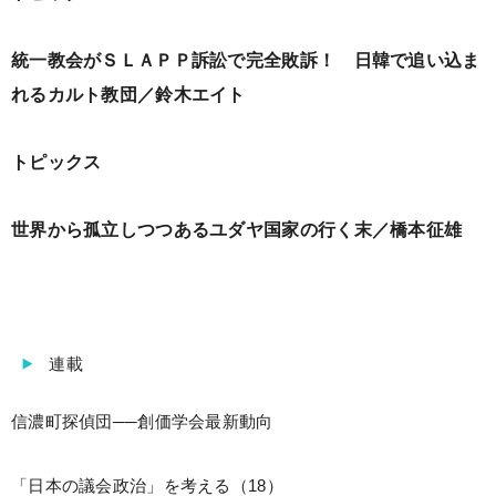
統一教会がＳＬＡＰＰ訴訟で完全敗訴！ 日韓で追い込ま
れるカルト教団／鈴木エイト
トピックス
世界から孤立しつつあるユダヤ国家の行く末／橋本征雄
連載
信濃町探偵団──創価学会最新動向
「日本の議会政治」を考える（18）