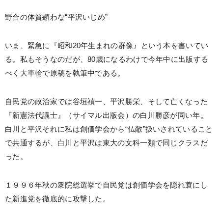
野合の体質顕わな“平沢いじめ”
いま、緊急に『昭和20年生まれの群像』という本を書いてい
る。私もそうなのだが、80歳になるわけで今年中に出版する
べく大車輪で原稿を執筆中である。
自民党の政治家では谷垣禎一、平沢勝栄、そして亡くなった
『新憲法代議士』（サイマル出版会）の白川勝彦が同い年。
白川と平沢それに私は創価学会から“仏敵”扱いされていること
で共通するが、白川と平沢は東大の文科一類で同じクラスだ
った。
１９９６年秋の衆院総選挙で自民党は創価学会を隠れ蓑にし
た新進党を徹底的に攻撃した。