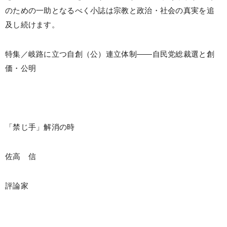
のための一助となるべく小誌は宗教と政治・社会の真実を追
及し続けます。
特集／岐路に立つ自創（公）連立体制――自民党総裁選と創
価・公明
「禁じ手」解消の時
佐高 信
評論家