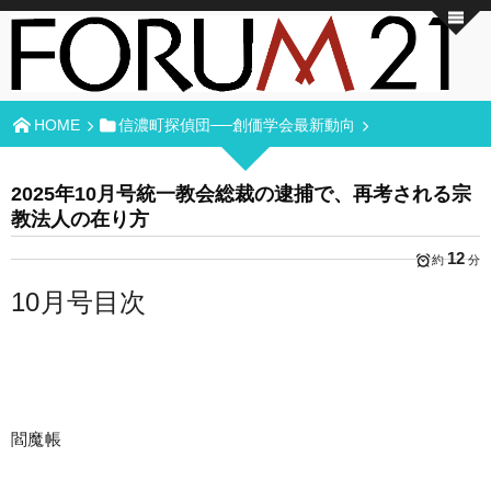
HOME
信濃町探偵団──創価学会最新動向
2025年10月号統一教会総裁の逮捕で、再考される宗
教法人の在り方
12
約
分
10月号目次
閻魔帳