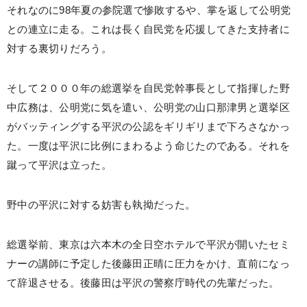
それなのに98年夏の参院選で惨敗するや、掌を返して公明党
との連立に走る。これは長く自民党を応援してきた支持者に
対する裏切りだろう。
そして２０００年の総選挙を自民党幹事長として指揮した野
中広務は、公明党に気を遣い、公明党の山口那津男と選挙区
がバッティングする平沢の公認をギリギリまで下ろさなかっ
た。一度は平沢に比例にまわるよう命じたのである。それを
蹴って平沢は立った。
野中の平沢に対する妨害も執拗だった。
総選挙前、東京は六本木の全日空ホテルで平沢が開いたセミ
ナーの講師に予定した後藤田正晴に圧力をかけ、直前になっ
て辞退させる。後藤田は平沢の警察庁時代の先輩だった。