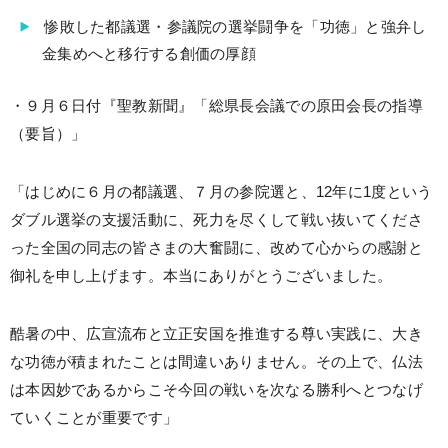
惨敗した都議選・参議院の選挙闘争を「功徳」と強弁し
金集めへと移行する創価の厚顔
・９月６日付『聖教新聞』「総県長会議での原田会長の指導
（要旨）」
「はじめに６月の都議選、７月の参院選と、12年に1度という
ダブル選挙の支援活動に、死力を尽くして戦い抜いてくださ
った全国の同志の皆さまの大奮闘に、改めて心からの感謝と
御礼を申し上げます。本当にありがとうございました。
酷暑の中、広宣流布と立正安国を推進する尊い実践に、大き
な功徳が積まれたことは間違いありません。その上で、仏法
は本因妙であるからこそ今回の戦いを次なる勝利へとつなげ
ていくことが重要です」