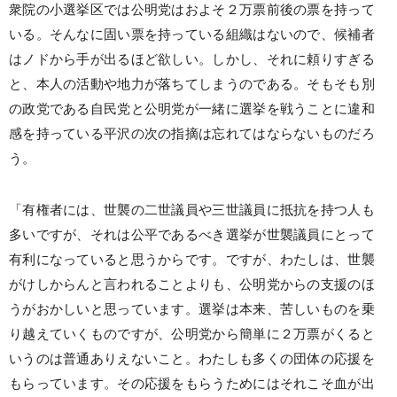
衆院の小選挙区では公明党はおよそ２万票前後の票を持って
いる。そんなに固い票を持っている組織はないので、候補者
はノドから手が出るほど欲しい。しかし、それに頼りすぎる
と、本人の活動や地力が落ちてしまうのである。そもそも別
の政党である自民党と公明党が一緒に選挙を戦うことに違和
感を持っている平沢の次の指摘は忘れてはならないものだろ
う。
「有権者には、世襲の二世議員や三世議員に抵抗を持つ人も
多いですが、それは公平であるべき選挙が世襲議員にとって
有利になっていると思うからです。ですが、わたしは、世襲
がけしからんと言われることよりも、公明党からの支援のほ
うがおかしいと思っています。選挙は本来、苦しいものを乗
り越えていくものですが、公明党から簡単に２万票がくると
いうのは普通ありえないこと。わたしも多くの団体の応援を
もらっています。その応援をもらうためにはそれこそ血が出