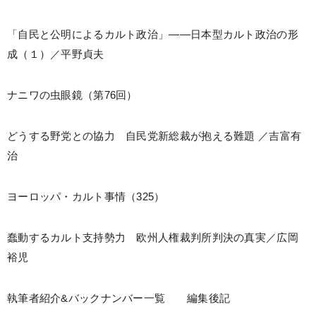
「自民と公明によるカルト政治」――日本型カルト政治の形
成（１）／平野貞夫
ナニワの虫眼鏡（第76回）
どうする野党との協力 自民党新総裁が抱える難題 ／吉富有
治
ヨーロッパ・カルト事情（325）
蠢動するカルト支持勢力 欧州人権裁判所判決の真実／広岡
裕児
執筆者紹介&バックナンバー一覧 編集後記