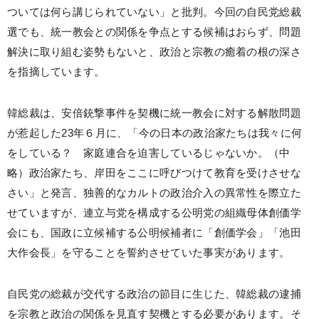
ついては何ら講じられていない」と批判。今回の自民党総裁
選でも、統一教会との関係を争点とする候補はおらず、問題
解決に取り組む姿勢もないと、政治と宗教の癒着の根の深さ
を指摘しています。
韓総裁は、安倍銃撃事件を契機に統一教会に対する解散問題
が惹起した23年６月に、「今の日本の政治家たちは我々に何
をしている？ 家庭連合を迫害しているじゃないか。（中
略）政治家たち、岸田をここに呼びつけて教育を受けさせな
さい」と発言、独善的なカルトの政治介入の異常性を際立た
せていますが、連立与党を構成する公明党の組織母体創価学
会にも、国政に立候補する公明候補者に「創価学会」「池田
大作会長」を守ることを誓約させていた事実があります。
自民党の総裁が交代する政治の節目に生じた、韓総裁の逮捕
を宗教と政治の関係を見直す契機とする必要があります。そ