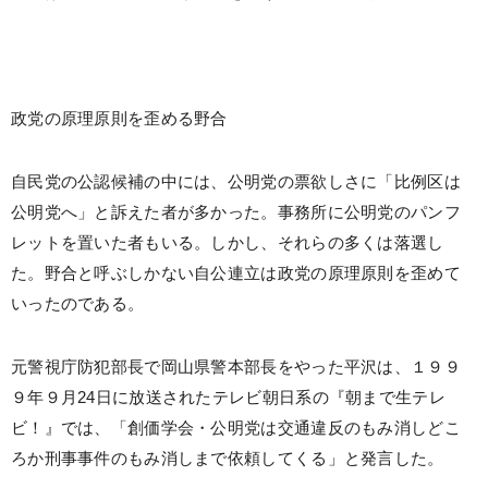
政党の原理原則を歪める野合
自民党の公認候補の中には、公明党の票欲しさに「比例区は
公明党へ」と訴えた者が多かった。事務所に公明党のパンフ
レットを置いた者もいる。しかし、それらの多くは落選し
た。野合と呼ぶしかない自公連立は政党の原理原則を歪めて
いったのである。
元警視庁防犯部長で岡山県警本部長をやった平沢は、１９９
９年９月24日に放送されたテレビ朝日系の『朝まで生テレ
ビ！』では、「創価学会・公明党は交通違反のもみ消しどこ
ろか刑事事件のもみ消しまで依頼してくる」と発言した。