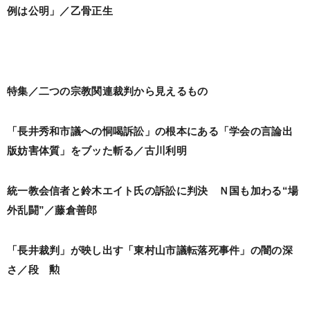
例は公明」／乙骨正生
特集／二つの宗教関連裁判から見えるもの
「長井秀和市議への恫喝訴訟」の根本にある「学会の言論出
版妨害体質」をブッた斬る／古川利明
統一教会信者と鈴木エイト氏の訴訟に判決 Ｎ国も加わる“場
外乱闘”／藤倉善郎
「長井裁判」が映し出す「東村山市議転落死事件」の闇の深
さ／段 勲