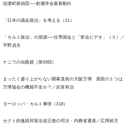
信濃町探偵団──創価学会最新動向
「日本の議会政治」を考える（11）
「カルト政治」の淵源──住専国会と「密会ビデオ」（３）／
平野貞夫
ナニワの虫眼鏡（第69回）
まったく盛り上がらない開幕直前の大阪万博 原因の１つは
万博協会の機能不全か？／吉富有治
ヨーロッパ・カルト事情（318）
セクト的逸脱対策法改正後の司法・内務省通達／広岡裕児