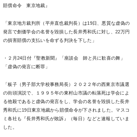
賠償命令 東京地裁』
「東京地方裁判所（平井直也裁判長）は19日、悪質な虚偽の
発言で創価学会の名誉を毀損した長井秀和氏に対し、22万円
の損害賠償の支払いを命ずる判決を下した」
・２月24日付『聖教新聞』「座談会 師と共に歓喜の舞」
「虚偽の発言に断罪」
「板子（男子部大学校事務局長）２０２２年の西東京市議選
の街頭演説で、１９９５年の東村山市議の転落死は学会によ
る他殺であると虚偽の発言をし、学会の名誉を毀損した長井
秀和氏に19日東京地裁から賠償命令が下されました。マスコ
ミ各社も『長井秀和氏が敗訴』（毎日）などと速報していま
した。