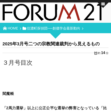
HOME
信濃町探偵団──創価学会最新動向
2025年3月号二つの宗教関連裁判から見えるもの
14
約
分
３月号目次
閻魔帳
「2馬力選挙」以上に公正公平な選挙の弊害となっている「比