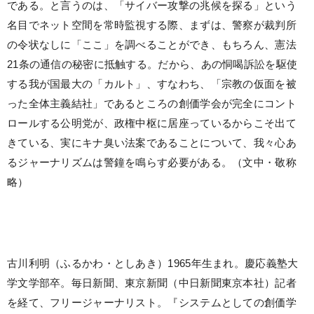
である。と言うのは、「サイバー攻撃の兆候を探る」という
名目でネット空間を常時監視する際、まずは、警察が裁判所
の令状なしに「ここ」を調べることができ、もちろん、憲法
21条の通信の秘密に抵触する。だから、あの恫喝訴訟を駆使
する我が国最大の「カルト」、すなわち、「宗教の仮面を被
った全体主義結社」であるところの創価学会が完全にコント
ロールする公明党が、政権中枢に居座っているからこそ出て
きている、実にキナ臭い法案であることについて、我々心あ
るジャーナリズムは警鐘を鳴らす必要がある。（文中・敬称
略）
古川利明（ふるかわ・としあき）1965年生まれ。慶応義塾大
学文学部卒。毎日新聞、東京新聞（中日新聞東京本社）記者
を経て、フリージャーナリスト。『システムとしての創価学