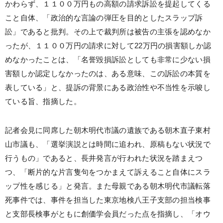
かわらず、１１００万円もの高額の請求訴訟を提起してくる
こと自体、「政治的な言論の弾圧を目的としたスラップ訴
訟」であると批判。その上で裁判所は被告の主張を認めなか
ったが、１１００万円の請求に対して22万円の損害額しか認
めなかったことは、「名誉毀損訴訟としても非常に少ない損
害額しか認定しなかったのは、ある意味、この訴訟の本質を
表している」と、提訴の背景にある政治性や不当性を示唆し
ている旨、指摘した。
記者会見に同席した朝木明代市議の遺族である朝木直子東村
山市議も、「選挙演説とは時間に追われ、原稿もない状況で
行うもの」であると、長井発言が行われた状況を踏まえつ
つ、「断片的な片言隻句をつかまえて訴えること自体にスラ
ップ性を感じる」と発言。また母親である朝木明代市議転落
死事件では、事件を担当した東京地検八王子支部の担当検事
と支部長検事がともに創価学会員だった点を指摘し、「オウ