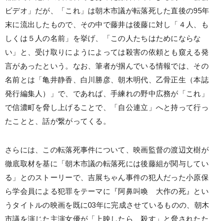
ビデオ」だが、「これ」は朝木市議が転落死した直後の95年
末に流出したもので、その中で藤井は後藤に対し「４人、も
しくは５人の名前」を挙げ、「この人たちはためにならな
い」と、受け取りにようによっては殺害の依頼とも窺える発
言があったという。なお、筆者が掴んでいる情報では、その
名前とは「亀井静香、白川勝彦、朝木明代、乙骨正生（本誌
発行編集人）」で、であれば、手練れの野中広務が「これ」
で信濃町を脅し上げることで、「自公連立」へと持って行っ
たことと、話が繋がってくる。
さらには、この転落死事件について、映画監督の渡辺文樹が
徹底取材を基に「朝木市議の転落死には後藤組が関与してい
る」とのストーリーで、吉展ちゃん事件の犯人だった小原保
ら学会員による犯罪をテーマに『阿鼻叫喚 大作の死』とい
うタイトルの映画を既に03年に完成させているものの、朝木
市議を演じた主演女優が「上映したら、殺す」と脅されたた