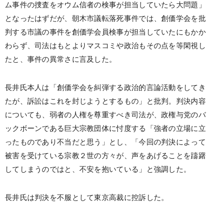
ム事件の捜査をオウム信者の検事が担当していたら大問題」
となったはずだが、朝木市議転落死事件では、創価学会を批
判する市議の事件を創価学会員検事が担当していたにもかか
わらず、司法はもとよりマスコミや政治もその点を等閑視し
たと、事件の異常さに言及した。
長井氏本人は「創価学会を糾弾する政治的言論活動をしてき
たが、訴訟はこれを封じようとするもの」と批判。判決内容
についても、弱者の人権を尊重すべき司法が、政権与党のバ
ックボーンである巨大宗教団体に忖度する「強者の立場に立
ったものであり不当だと思う」とし、「今回の判決によって
被害を受けている宗教２世の方々が、声をあげることを躊躇
してしまうのではと、不安を抱いている」と強調した。
長井氏は判決を不服として東京高裁に控訴した。