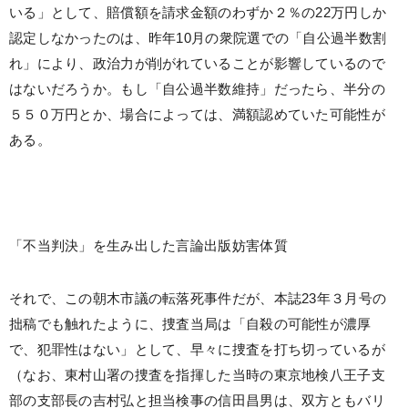
いる」として、賠償額を請求金額のわずか２％の22万円しか
認定しなかったのは、昨年10月の衆院選での「自公過半数割
れ」により、政治力が削がれていることが影響しているので
はないだろうか。もし「自公過半数維持」だったら、半分の
５５０万円とか、場合によっては、満額認めていた可能性が
ある。
「不当判決」を生み出した言論出版妨害体質
それで、この朝木市議の転落死事件だが、本誌23年３月号の
拙稿でも触れたように、捜査当局は「自殺の可能性が濃厚
で、犯罪性はない」として、早々に捜査を打ち切っているが
（なお、東村山署の捜査を指揮した当時の東京地検八王子支
部の支部長の吉村弘と担当検事の信田昌男は、双方ともバリ