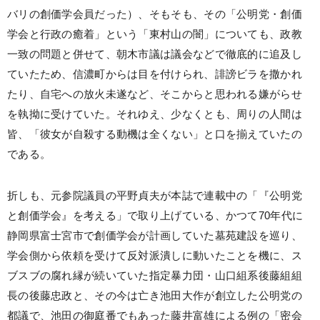
バリの創価学会員だった）、そもそも、その「公明党・創価
学会と行政の癒着」という「東村山の闇」についても、政教
一致の問題と併せて、朝木市議は議会などで徹底的に追及し
ていたため、信濃町からは目を付けられ、誹謗ビラを撒かれ
たり、自宅への放火未遂など、そこからと思われる嫌がらせ
を執拗に受けていた。それゆえ、少なくとも、周りの人間は
皆、「彼女が自殺する動機は全くない」と口を揃えていたの
である。
折しも、元参院議員の平野貞夫が本誌で連載中の「『公明党
と創価学会』を考える」で取り上げている、かつて70年代に
静岡県富士宮市で創価学会が計画していた墓苑建設を巡り、
学会側から依頼を受けて反対派潰しに動いたことを機に、ス
ブスブの腐れ縁が続いていた指定暴力団・山口組系後藤組組
長の後藤忠政と、その今は亡き池田大作が創立した公明党の
都議で、池田の御庭番でもあった藤井富雄による例の「密会