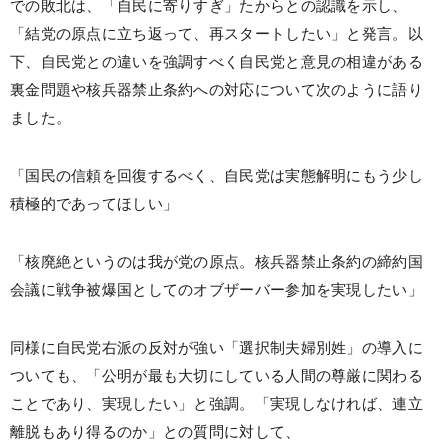
での敗北は、「自民に寄りすぎ」たからとの認識を示し、
「結党の原点に立ち返って、再スタートしたい」と発言。以
下、自民党との違いを強調すべく自民党と意見の相違がある
裏金問題や核兵器禁止条約への対応について次のように語り
ました。
「国民の信頼を回復するべく、自民党は実態解明にもう少し
積極的であってほしい」
「核廃絶というのは我が党の原点。核兵器禁止条約の締約国
会議に戦争被爆国としてのオブザーバー参加を実現したい」
同様に自民党右派の反対が強い「選択制夫婦別姓」の導入に
ついても、「公明が最も大切にしている人間の尊厳に関わる
ことであり、実現したい」と強調。「実現しなければ、連立
離脱もあり得るのか」との質問に対して、