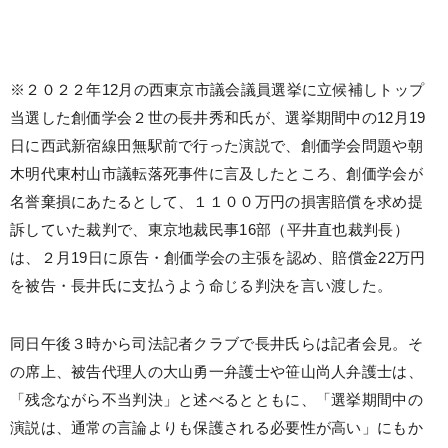
※２０２２年12月の西東京市議会議員選挙に立候補しトップ
当選した創価学会２世の長井秀和氏が、選挙期間中の12月19
日に西武新宿線田無駅前で行った演説で、創価学会問題や朝
木明代東村山市議転落死事件に言及したところ、創価学会が
名誉棄損にあたるとして、１１００万円の損害賠償を求め提
訴していた裁判で、東京地裁民事16部（平井直也裁判長）
は、２月19日に原告・創価学会の主張を認め、賠償金22万円
を被告・長井氏に支払うよう命じる判決を言い渡した。
同日午後３時から司法記者クラブで長井氏らは記者会見。そ
の席上、被告代理人の大山勇一弁護士や笹山尚人弁護士は、
「残念ながら不当判決」と述べるとともに、「選挙期間中の
演説は、通常の言論よりも保護される必要性が高い」にもか