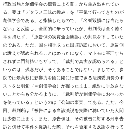
行政当局と創価学会の癒着による闇」から生み出されてい
る、要は「デタラメ三昧の極み」を「平気で行ってきたのが
創価学会である」と指摘したもので、「名誉毀損には当たら
ない」と反論し、全面的に争っていたが、裁判長は全く聴く
耳を持たず、「原告側の実質全面勝訴」の判決を下していた
のである。ただ、国を相手取った国賠訴訟において、原告側
の訴えが認められることはめったになく、マトモに審理すら
されずに門前払いもザラで、「裁判で真実が認められる」と
いうのは、残念だが、そうあることではない。ましてや、参
院では最高裁に影響力を陰に陽に行使できる法務委員長のポ
ストを公明党（＝創価学会）が握ったまま、絶対に手放さな
いことからも分かるように、「裁判所が創価学会におべっか
を使っている」というのは「公知の事実」である。ただ、今
回、裁判所は「被告による当該演説を実際に聴いていた人間
は少数に止まり、また、原告側は、その被告に対する刑事告
訴と併せて本件を提訴した際、それを否定する反論を行って