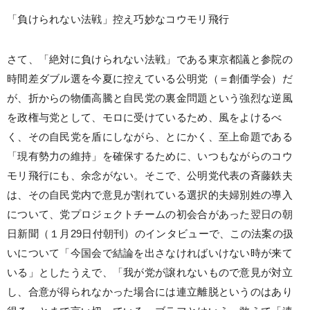
「負けられない法戦」控え巧妙なコウモリ飛行
さて、「絶対に負けられない法戦」である東京都議と参院の
時間差ダブル選を今夏に控えている公明党（＝創価学会）だ
が、折からの物価高騰と自民党の裏金問題という強烈な逆風
を政権与党として、モロに受けているため、風をよけるべ
く、その自民党を盾にしながら、とにかく、至上命題である
「現有勢力の維持」を確保するために、いつもながらのコウ
モリ飛行にも、余念がない。そこで、公明党代表の斉藤鉄夫
は、その自民党内で意見が割れている選択的夫婦別姓の導入
について、党プロジェクトチームの初会合があった翌日の朝
日新聞（１月29日付朝刊）のインタビューで、この法案の扱
いについて「今国会で結論を出さなければいけない時が来て
いる」としたうえで、「我が党が譲れないもので意見が対立
し、合意が得られなかった場合には連立離脱というのはあり