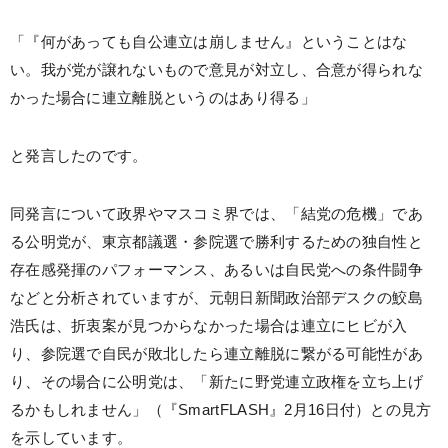
「『何があっても自公連立は崩しません』ということはな
い。我が党が譲れないもので意見が対立し、合意が得られな
かった場合に連立離脱というのはあり得る」
と発言したのです。
同発言について政界やマスコミ界では、「結党の危機」であ
る公明党が、東京都議選・参院選で勝利するための独自性と
存在感発揮のパフォーマンス、あるいは自民党への条件闘争
などと分析されていますが、元朝日新聞政治部デスクの鮫島
浩氏は、折衷案が見つからなかった場合は連立にヒビが入
り、参院選で自民が敗北したら連立離脱に繋がる可能性があ
り、その場合に公明党は、「新たに野党連立政権を立ち上げ
るかもしれません」（『SmartFLASH』2月16日付）との見方
を示しています。