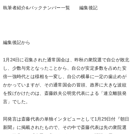
執筆者紹介&バックナンバー一覧 編集後記
編集後記から
1月24日に召集された通常国会は、昨秋の衆院選で自公が敗北
し、少数与党となったことから、自公が安定多数を占めた安
倍一強時代とは様相を一変し、自公の横暴に一定の歯止めが
かかっていますが、その通常国会の冒頭、政界に大きな波紋
を投げかけたのは、斎藤鉄夫公明党代表による「連立離脱発
言」でした。
同発言は斎藤代表の単独インタビューとして1月29日付『朝日
新聞』に掲載されたもので、その中で斎藤代表は先の衆院選