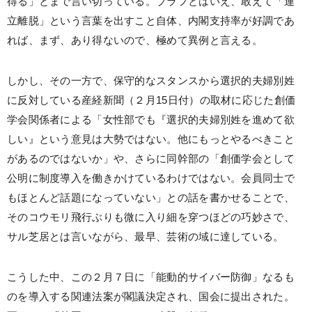
得る」とまで言い切っている。ブラフとはいえ、敢えて「連
立離脱」という言葉を出すこと自体、内閣支持率が好調であ
れば、まず、あり得ないので、極めて異例と言える。
しかし、その一方で、保守的なスタンスから選択的夫婦別姓
に反対している産経新聞（２月15日付）の取材に応じた創価
学会関係者による「女性部でも『選択的夫婦別姓を進めて欲
しい』という意見は大勢ではない。他にもっとやるべきこと
があるのではないか」や、さらに同幹部の「創価学会として
公明に制度導入を働きかけているわけではない。会員同士で
もほとんど話題になっていない」との話を書かせることで、
そのコウモリ飛行ぶりも微に入り細を穿つほどの巧妙さで、
サル芝居とは言いながら、最早、芸術の域に達している。
こうした中、この２月７日に「能動的サイバー防御」なるも
のを導入する関連法案が閣議決定され、国会に提出された。