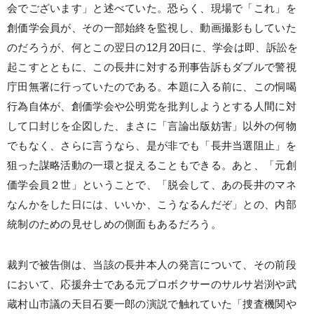
会でございます」と述べていた。恐らく、現場で「これ」を
創価学会員が、その一部始終を監視し、動画撮影もしていた
のだろうが、何とこの翌日の12月20日に、学会は即、訴訟を
起こすとともに、この長井に対する刑事告訴もダブルで警視
庁田無署に行っていたのである。本題に入る前に、この恫喝
行為自体が、創価学会や公明党を批判しようとする人間に対
して口封じを企図した、まさに「言論出版妨害」以外の何物
でもなく、さらに言うなら、是が非でも「長井当選阻止」を
狙った謀略活動の一環と捉えることもできる。あと、「元創
価学会員２世」ということで、「脱会して、あの長井のマネ
なんかをした日には、いいか、こうなるんだぞ」との、内部
統制のための見せしめの側面もあるだろう。
裁判で被告側は、当該の長井本人の発言について、その前段
において、応援弁士である元プロボクサーのサルサ岩渕や武
蔵村山市議の天目石要一郎の演説で触れていた「捜査機関や