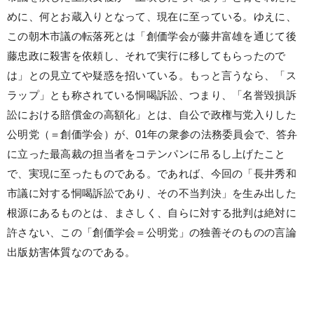
めに、何とお蔵入りとなって、現在に至っている。ゆえに、
この朝木市議の転落死とは「創価学会が藤井富雄を通じて後
藤忠政に殺害を依頼し、それで実行に移してもらったので
は」との見立てや疑惑を招いている。もっと言うなら、「ス
ラップ」とも称されている恫喝訴訟、つまり、「名誉毀損訴
訟における賠償金の高額化」とは、自公で政権与党入りした
公明党（＝創価学会）が、01年の衆参の法務委員会で、答弁
に立った最高裁の担当者をコテンパンに吊るし上げたこと
で、実現に至ったものである。であれば、今回の「長井秀和
市議に対する恫喝訴訟であり、その不当判決」を生み出した
根源にあるものとは、まさしく、自らに対する批判は絶対に
許さない、この「創価学会＝公明党」の独善そのものの言論
出版妨害体質なのである。