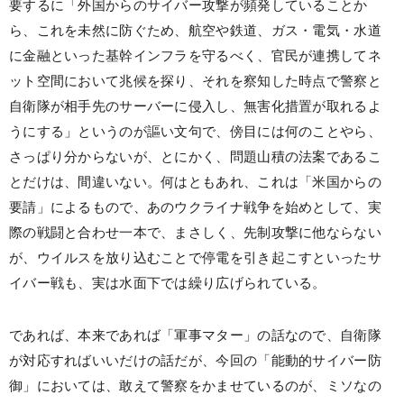
要するに「外国からのサイバー攻撃が頻発していることか
ら、これを未然に防ぐため、航空や鉄道、ガス・電気・水道
に金融といった基幹インフラを守るべく、官民が連携してネ
ット空間において兆候を探り、それを察知した時点で警察と
自衛隊が相手先のサーバーに侵入し、無害化措置が取れるよ
うにする」というのが謳い文句で、傍目には何のことやら、
さっぱり分からないが、とにかく、問題山積の法案であるこ
とだけは、間違いない。何はともあれ、これは「米国からの
要請」によるもので、あのウクライナ戦争を始めとして、実
際の戦闘と合わせ一本で、まさしく、先制攻撃に他ならない
が、ウイルスを放り込むことで停電を引き起こすといったサ
イバー戦も、実は水面下では繰り広げられている。
であれば、本来であれば「軍事マター」の話なので、自衛隊
が対応すればいいだけの話だが、今回の「能動的サイバー防
御」においては、敢えて警察をかませているのが、ミソなの