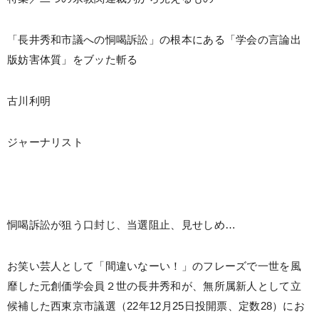
「長井秀和市議への恫喝訴訟」の根本にある「学会の言論出
版妨害体質」をブッた斬る
古川利明
ジャーナリスト
恫喝訴訟が狙う口封じ、当選阻止、見せしめ…
お笑い芸人として「間違いなーい！」のフレーズで一世を風
靡した元創価学会員２世の長井秀和が、無所属新人として立
候補した西東京市議選（22年12月25日投開票、定数28）にお