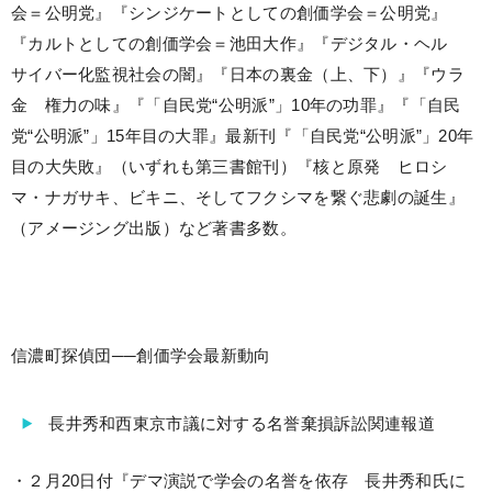
会＝公明党』『シンジケートとしての創価学会＝公明党』
『カルトとしての創価学会＝池田大作』『デジタル・ヘル
サイバー化監視社会の闇』『日本の裏金（上、下）』『ウラ
金 権力の味』『「自民党“公明派”」10年の功罪』『「自民
党“公明派”」15年目の大罪』最新刊『「自民党“公明派”」20年
目の大失敗』（いずれも第三書館刊）『核と原発 ヒロシ
マ・ナガサキ、ビキニ、そしてフクシマを繋ぐ悲劇の誕生』
（アメージング出版）など著書多数。
信濃町探偵団──創価学会最新動向
長井秀和西東京市議に対する名誉棄損訴訟関連報道
・２月20日付『デマ演説で学会の名誉を依存 長井秀和氏に