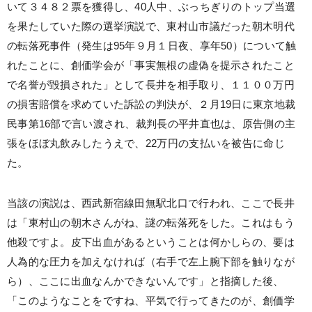
いて３４８２票を獲得し、40人中、ぶっちぎりのトップ当選
を果たしていた際の選挙演説で、東村山市議だった朝木明代
の転落死事件（発生は95年９月１日夜、享年50）について触
れたことに、創価学会が「事実無根の虚偽を提示されたこと
で名誉が毀損された」として長井を相手取り、１１００万円
の損害賠償を求めていた訴訟の判決が、２月19日に東京地裁
民事第16部で言い渡され、裁判長の平井直也は、原告側の主
張をほぼ丸飲みしたうえで、22万円の支払いを被告に命じ
た。
当該の演説は、西武新宿線田無駅北口で行われ、ここで長井
は「東村山の朝木さんがね、謎の転落死をした。これはもう
他殺ですよ。皮下出血があるということは何かしらの、要は
人為的な圧力を加えなければ（右手で左上腕下部を触りなが
ら）、ここに出血なんかできないんです」と指摘した後、
「このようなことをですね、平気で行ってきたのが、創価学