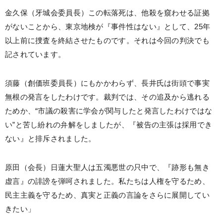
金久保（牙城会委員長）この転落死は、他殺を窺わせる証拠
がないことから、東京地検が『事件性はない』として、25年
以上前に捜査を終結させたものです。それは今回の判決でも
記されています。
須藤（創価班委員長）にもかかわらず、長井氏は街頭で事実
無根の発言をしたわけです。裁判では、その追及から逃れる
ためか、“市議の殺害に学会が関与したと発言したわけではな
い”と苦し紛れの弁解をしましたが、『被告の主張は採用でき
ない』と排斥されました。
原田（会長）日蓮大聖人は五濁悪世の只中で、『跡形も無き
虚言』の誹謗を弾呵されました。私たちは人権を守るため、
民主主義を守るため、真実と正義の言論をさらに展開してい
きたい」