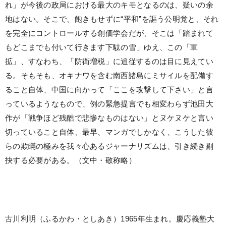
れ」が今後の政局における最大のキモとなるのは、疑いの余
地はない。そこで、飽きもせずに“平和”を謳う公明党と、それ
を完全にコントロールする創価学会だが、そこは「踏まれて
もどこまでも付いて行きます下駄の雪」ゆえ、この「軍
拡」、すなわち、「防衛増税」に追従するのは目に見えてい
る。そもそも、オキナワを含む南西諸島にミサイルを配備す
ること自体、中国に向かって「ここを攻撃して下さい」と言
っているようなもので、例の緊急提言でも相変わらず池田大
作が「戦争ほど残酷で悲惨なものはない」とヌケヌケと言い
切っていること自体、最早、マンガでしかなく、こうした彼
らの欺瞞の極みを我々心あるジャーナリズムは、引き続き剔
抉する必要がある。（文中・敬称略）
古川利明（ふるかわ・としあき）1965年生まれ。慶応義塾大