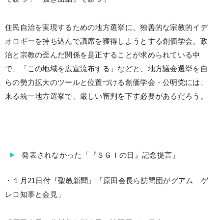
住民自治を実現するための地方選挙に、独善的な宗教的イデ
オロギーを持ち込んで議席を獲得しようとする創価学会。政
治と宗教の歪んだ関係を是正することが求められている中
で、「この地域を広宣流布する」などと、地方議会選挙を自
らの勢力拡大のツールと位置づける創価学会・公明党には、
来る統一地方選挙で、厳しい審判を下す必要があるだろう。
発表されなかった「『ＳＧＩの日』記念提言」
・１月21日付『聖教新聞』「原田会長ら訪問団がグアム ゲ
レロ知事と会見」