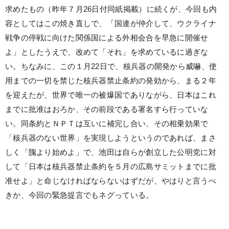
求めたもの（昨年７月26日付同紙掲載）に続くが、今回も内
容としてはこの焼き直しで、「国連が仲介して、ウクライナ
戦争の停戦に向けた関係国による外相会合を早急に開催せ
よ」としたうえで、改めて「それ」を求めているに過ぎな
い。ちなみに、この１月22日で、核兵器の開発から威嚇、使
用までの一切を禁じた核兵器禁止条約の発効から、まる２年
を迎えたが、世界で唯一の被爆国でありながら、日本はこれ
までに批准はおろか、その前段である署名すら行っていな
い。同条約とＮＰＴは互いに補完し合い、その相乗効果で
「核兵器のない世界」を実現しようというのであれば、まさ
しく「隗より始めよ」で、池田は自らが創立した公明党に対
して「日本は核兵器禁止条約を５月の広島サミットまでに批
准せよ」と命じなければならないはずだが、やはりと言うべ
きか、今回の緊急提言でもネグっている。