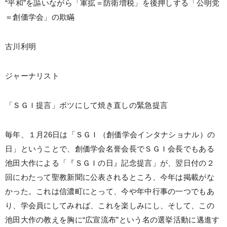
“平和”を謳いながら「軍拡＝防衛増税」を後押しする「公明党
＝創価学会」の欺瞞
古川利明
ジャーナリスト
「ＳＧＩ提言」ボツにして焼き直しの緊急提言
毎年、１月26日は「ＳＧＩ（創価学会インタナショナル）の
日」ということで、創価学会名誉会長でＳＧＩ会長でもある
池田大作による「『ＳＧＩの日』記念提言」が、翌日付の２
回にわたって聖教新聞に公表されるところ、今年は掲載がな
かった。これは信濃町にとって、今や年中行事の一つでもあ
り、学会員にしてみれば、これを楽しみにし、そして、この
池田大作の教えを胸に“広宣流布”という名の選挙活動に邁進す