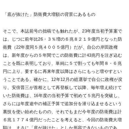
「底が抜けた」防衛費大増額の背景にあるもの
そこで、本誌前号の拙稿でも触れたが、23年度当初予算案で
は、じつに前年比26・３％増の６兆８２１９億円となった防
衛費（22年度同５兆４００５億円）だが、自公の岸田政権
は、新年度からの５年間でこの防衛費に計43兆円を注ぎ込む
ことを既に表明しており、単純に５で割っても年間８・６兆
円に上り、要するに再来年度以降はさらにもっと増やすとい
うことである。確かに、12年12月の総選挙で自公に政権が戻
り、安倍晋三が首相として再登板して以降、毎年増え続けて
いた防衛費は、16年度の当初予算で初めて５兆円を突破し、
さらには年度途中の補正予算で追加分を潜り込ませるという
裏技を使い始めたものの、それでもまだ今年度の防衛費は計
６兆１７７４億円だったことを考えると、今回の防衛費大増
額は、まさに「底が抜けた」としか形容できないものであ