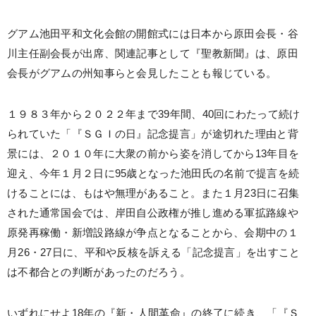
グアム池田平和文化会館の開館式には日本から原田会長・谷
川主任副会長が出席、関連記事として『聖教新聞』は、原田
会長がグアムの州知事らと会見したことも報じている。
１９８３年から２０２２年まで39年間、40回にわたって続け
られていた「『ＳＧＩの日』記念提言」が途切れた理由と背
景には、２０１０年に大衆の前から姿を消してから13年目を
迎え、今年１月２日に95歳となった池田氏の名前で提言を続
けることには、もはや無理があること。また１月23日に召集
された通常国会では、岸田自公政権が推し進める軍拡路線や
原発再稼働・新増設路線が争点となることから、会期中の１
月26・27日に、平和や反核を訴える「記念提言」を出すこと
は不都合との判断があったのだろう。
いずれにせよ18年の『新・人間革命』の終了に続き、「『Ｓ