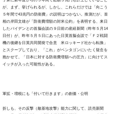
予算に新年度からの５年間で総額５兆円も計上していること
が、まず、挙げられるが、しかし、これらだけでは「向こう
５年間で43兆円の防衛費」の説明はつかない。推測だが、首
相の岸田文雄が「防衛費増額の対米公約」を表明する、来日
したバイデンとの首脳会談の９日前の産経新聞（昨年５月14
日付）が、昨年５月５日にあった日英首脳会談で「Ｆ２戦闘
機の後継を日英共同開発で合意 米ロッキード社から転換」
とスクープしており、「これ」がペンタゴンにいたく疑念を
抱かせて、「日本に対する防衛費増額への圧力」に向けてス
イッチが入った可能性がある。
軍拡・増税にも「付いて行きます」の創価・公明
折しも、その反撃（敵基地攻撃）能力に関して、読売新聞