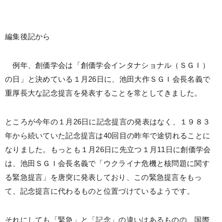
編集後記から
例年、創価学会は「創価学会インタナショナル（ＳＧＩ）
の日」と決めている１月26日に、池田大作ＳＧＩ会長名義で
重厚長大な記念提言を発表することを常としてきました。
ところが今年の１月26日に記念提言の発表はなく、１９８３
年から続いていた記念提言は40回目の昨年で途切れることに
なりました。もっとも１月26日に先立つ１月11日に創価学会
は、池田ＳＧＩ会長名義で「ウクライナ危機と核問題に関す
る緊急提言」を唐突に発表しており、この緊急提言をもっ
て、記念提言に代わるものと位置づけているようです。
それにしても「緊急」と「記念」の違いはあるものの、国際