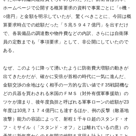
ホームページで公開する概算要求の資料で事業ごとに「○機・
○億円」と金額を明示していたが、驚くべきことに、今回は概
算要求時点での総額だった「５兆５９４７億円」を出すだけ
で、各装備品の調達数や物件費などの内訳、さらには自衛隊
員の定数までも「事項要求」として、非公開にしていたので
ある。
なぜ、このように降って湧いたように防衛費大増額の動きが
出てきたかだが、確かに安倍が首相の時代に一気に進んだ、
金額交渉の余地はなく相手の一方的な言い値でＦ35戦闘機な
どの兵器を買わされる米国のＦＭＳ（対外有償軍事援助）の
ツケが溜まり、後年度負担と呼ばれる軍事ローンの総額が23
年度は10兆７１７４億円にも達するほか、例の反撃（敵基地
攻撃）能力の容認によって、射程１千キロ超のスタンド・オ
フ・ミサイル（「スタンド・オフ」とは離れているの意）の