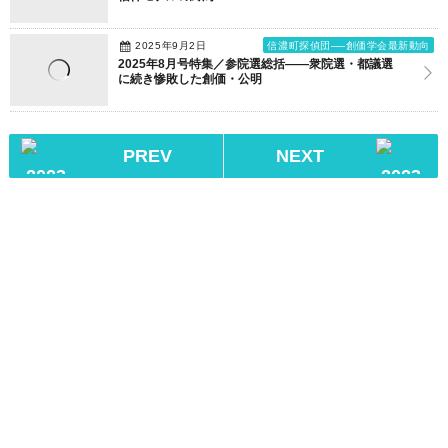
2025年9月2日
信濃町探偵団──創価学会最新動向
2025年8月号特集／参院選総括――衆院選・都議選
に続き惨敗した創価・公明
PREV
NEXT
フォーラムの目的
【発刊】コンテンツリスト
特定商取引に関する法律の表示