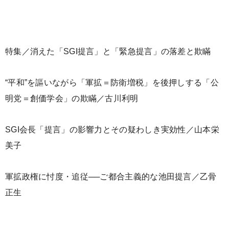
特集／消えた「SGI提言」と「緊急提言」の落差と欺瞞
“平和”を謳いながら「軍拡＝防衛増税」を後押しする「公
明党＝創価学会」の欺瞞／古川利明
SGI会長「提言」の影響力とその疑わしき実効性／山本栄
美子
軍拡政権に忖度・追従──ご都合主義的な池田提言／乙骨
正生