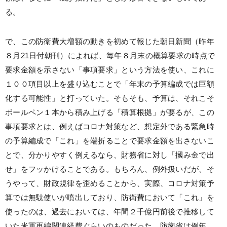
る。
で、この防衛費大増額の動きを初めて報じた朝日新聞（昨年
８月21日付朝刊）によれば、毎年８月末の概算要求の時点で
要求金額を示さない「事項要求」という方法を使い、これに
１００項目以上を盛り込むことで「年末の予算編成では巨額
化する可能性」と打っていた。そもそも、予算は、それこそ
ボールペン１本から積み上げる「積算根拠」が要るが、この
事項要求とは、例えばコロナ対策など、想定外である緊急時
の予算編成で「これ」を端折ることで要求金額を出さないこ
とで、分かりやすく例えるなら、財務省に対し「摑み金で出
せ」をフッかけることである。もちろん、例外扱いだが、そ
うやって、財政規律を歪めることから、実際、コロナ対策予
算では無駄使いが噴出しており、防衛費において「これ」を
使ったのは、過去においては、年間２千億円前後で推移して
いた米軍再編関連経費ぐらいのものだった。防衛省は例年、