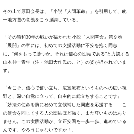
その上で原田会長は、「小説『人間革命』」を引用して、統
一地方選の意義をこう強調している。
「その昭和30年の戦いが描かれた小説『人間革命』第９巻
『展開』の章には、初めての支援活動に不安を抱く同志
に、“何をもって勝つか。それは信心の団結である”と力説する
山本伸一青年（注・池田大作氏のこと）の姿が描かれていま
す。
『今こそ、信心で奮い立ち、広宣流布というものへの広い視
野と、深い自覚に立って、自主的に総立ちすることです』
『妙法の使命を胸に秘めて立候補した同志を応援する――こ
の使命を同じくする人の団結ほど強く、また尊いものはあり
ません。この実践活動が、立正安国を一歩一歩、進めている
んです。やろうじゃないですか！』