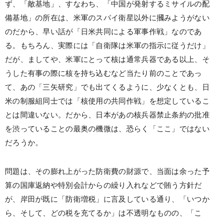
ず、「敵基地」、すなわち、「中国が発射するミサイルの配
備基地」の所在は、米軍のスパイ衛星以外に摑みようがない
のだから、早い話が「日米共同による軍事作戦」なのであ
る。もちろん、実際には「自衛隊は米軍の指示に従うだけ」
だが、ましてや、米軍にとって核は通常兵器である以上、そ
うした有事の際に核を持ち込むなど当たり前のことであっ
て、あの「三矢研究」でも出てくるように、少なくとも、日
米の制服組同士では「核使用の共同作戦」を想定しているこ
とは間違いない。だから、日本があの核兵器禁止条約の批准
を渋っていることの最奥の機微は、恐らく「ここ」ではない
だろうか。
問題は、その膨れ上がった防衛費の財源で、当面は余った予
算の国庫返納や特別会計からの繰り入れなどで賄う方針だ
が、岸田が既に「防衛増税」に言及している通り、「いつか
ら、そして、どの税を充てるか」は不透明なものの、「こ