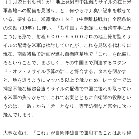
（１月23日付朝刊）が「地上発射型中距離ミサイルの在日米
軍基地への配備を見送り」と、何やらキナ臭い記事を載せて
いる。要するに、米露間のＩＮＦ（中距離核戦力）全廃条約
の失効（19年）に伴い、「対中国」を想定した台湾有事にか
こつける形で、射程５００～５５００キロの地上発射型ミサ
イルの配備を米軍は検討していたが、これを見送る代わりに
現在、南西諸島で計画が進む自衛隊基地で「これ」を配備し
ろということで、まさしく、その中国まで到達するスタン
ド・オフ・ミサイル予算の計上と符合する。タネを明かす
と、地を這うようにマッハ５以上で飛ぶため、レーダーでは
捕捉不能な極超音速ミサイルの配備で中国に後れを取ってい
る米軍の焦りからで、これで名実とともに自衛隊の役割とい
うのは、「盾」から「矛」となり、専守防衛など完全に吹っ
飛んでしまう。
大事な点は、「これ」が自衛隊独自で運用することはあり得