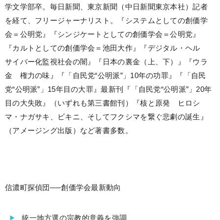
学文学部卒。毎日新聞、東京新聞（中日新聞東京本社）記者
を経て、フリージャーナリスト。『システムとしての創価学
会＝公明党』『シンジケートとしての創価学会＝公明党』
『カルトとしての創価学会＝池田大作』『デジタル・ヘル
サイバー化監視社会の闇』『日本の裏金（上、下）』『ウラ
金 権力の味』『「自民党“公明派”」10年の功罪』『「自民
党“公明派”」15年目の大罪』最新刊『「自民党“公明派”」20年
目の大失敗』（いずれも第三書館刊）『核と原発 ヒロシ
マ・ナガサキ、ビキニ、そしてフクシマを繋ぐ悲劇の誕生』
（アメージング出版）など著書多数。
信濃町探偵団──創価学会最新動向
統一地方選の宗教的意義を強調