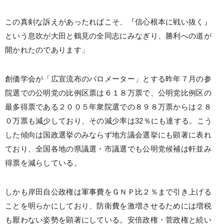
この真剣な訴えがあったればこそ、『信心根本に戦い抜く』
という息吹が大田と鶴見の全同志にみなぎり、勝利への道が
開かれたのであります」
創価学会が「広宣流布のバロメーター」とする昨年７月の参
院選での公明党の比例区票は６１８万票で、公明党比例区の
最多得票である２００５年衆院選での８９８万票からは２８
０万票も減少しており、その減少率は32％にも達する。こう
した傾向は国政選挙のみならず地方議会選挙にも顕著に表れ
ており、全国各地の県議選・市議選でも公明党候補は軒並み
得票を減らしている。
しかも岸田自公政権は軍事費をＧＮＰ比２％まで引き上げる
ことを明らかにしており、防衛費を激増させるためには増税
も厭わない姿勢を顕著にしている。安倍政権・菅政権と続い