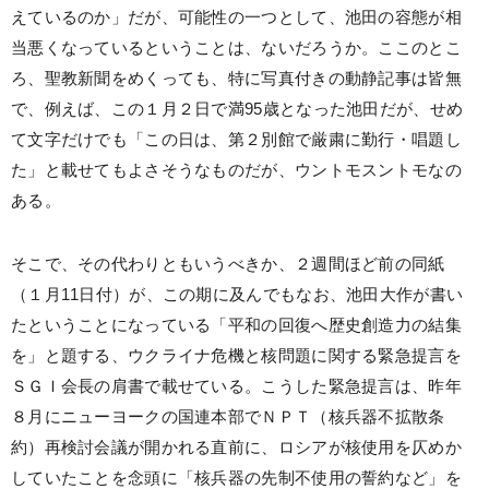
えているのか」だが、可能性の一つとして、池田の容態が相
当悪くなっているということは、ないだろうか。ここのとこ
ろ、聖教新聞をめくっても、特に写真付きの動静記事は皆無
で、例えば、この１月２日で満95歳となった池田だが、せめ
て文字だけでも「この日は、第２別館で厳粛に勤行・唱題し
た」と載せてもよさそうなものだが、ウントモスントモなの
ある。
そこで、その代わりともいうべきか、２週間ほど前の同紙
（１月11日付）が、この期に及んでもなお、池田大作が書い
たということになっている「平和の回復へ歴史創造力の結集
を」と題する、ウクライナ危機と核問題に関する緊急提言を
ＳＧＩ会長の肩書で載せている。こうした緊急提言は、昨年
８月にニューヨークの国連本部でＮＰＴ（核兵器不拡散条
約）再検討会議が開かれる直前に、ロシアが核使用を仄めか
していたことを念頭に「核兵器の先制不使用の誓約など」を