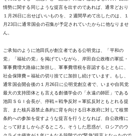
情勢に関する同じような提言を出すのであれば、通常どおり
１月26日に出せばいいものを、２週間早めて出したのは、１
月23日に通常国会の召集が予定されていたからに他なりませ
ん。
ご承知のように池田氏が創立者である公明党は、「平和の
党」「福祉の党」を掲げていながら、岸田自公政権の軍拡・
軍事費増大路線に加担し、軍事費増税を容認するとともに、
社会保障費＝福祉の切り捨てに加担し続けています。もし、
通常国会開会後の１月26日に公明党創立者で、いまや自民党
最大の支持団体とも言える創価学会の「永遠の師匠」である
池田ＳＧＩ会長が、停戦＝戦争反対＝軍拡反対ともとれる提
言、また核兵器禁止条約に背を向ける日本政府に対して核禁
条約への参加を促すような提言を行うとなれば、自公政権に
とって好ましからざるところ。そうした思惑が、ロシアのウ
クライナ侵攻が１年にもなる段階での“緊急”提言となったので