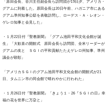
「原田会長、谷川主任副会長ら訪問団が19日夕、アメリカ・
グアムに到着した。原田会長は20日午前、ハガニア市にある
グアム準州知事公邸を表敬訪問し、ローデス・Ａ・レオン・
ゲレロ知事と会見した」
・１月22日付『聖教新聞』「グアム池田平和文化会館が誕
生」「大歓喜の開館式 原田会長ら訪問団、全米リーダーが
グアムの友と ＳＧＩの平和貢献たたえゲレロ州知事、準州
議会が顕彰」
「アメリカＳＧＩのグアム池田平和文化会館の開館式が21
日、タムニン市の同会館で晴れやかに行われた」
・１月26日付『聖教新聞』「きょう１・26『ＳＧＩの日』幸
福の花を世界に万朶と」