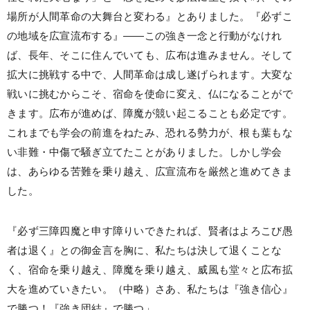
場所が人間革命の大舞台と変わる』とありました。『必ずこ
の地域を広宣流布する』――この強き一念と行動がなけれ
ば、長年、そこに住んでいても、広布は進みません。そして
拡大に挑戦する中で、人間革命は成し遂げられます。大変な
戦いに挑むからこそ、宿命を使命に変え、仏になることがで
きます。広布が進めば、障魔が競い起こることも必定です。
これまでも学会の前進をねたみ、恐れる勢力が、根も葉もな
い非難・中傷で騒ぎ立てたことがありました。しかし学会
は、あらゆる苦難を乗り越え、広宣流布を厳然と進めてきま
した。
『必ず三障四魔と申す障りいできたれば、賢者はよろこび愚
者は退く』との御金言を胸に、私たちは決して退くことな
く、宿命を乗り越え、障魔を乗り越え、威風も堂々と広布拡
大を進めていきたい。（中略）さあ、私たちは『強き信心』
で勝つ！『強き団結』で勝つ」