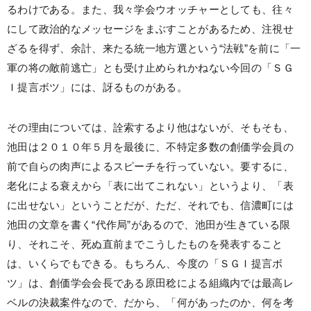
るわけである。また、我々学会ウオッチャーとしても、往々
にして政治的なメッセージをまぶすことがあるため、注視せ
ざるを得ず、余計、来たる統一地方選という“法戦”を前に「一
軍の将の敵前逃亡」とも受け止められかねない今回の「ＳＧ
Ｉ提言ボツ」には、訝るものがある。
その理由については、詮索するより他はないが、そもそも、
池田は２０１０年５月を最後に、不特定多数の創価学会員の
前で自らの肉声によるスピーチを行っていない。要するに、
老化による衰えから「表に出てこれない」というより、「表
に出せない」ということだが、ただ、それでも、信濃町には
池田の文章を書く“代作局”があるので、池田が生きている限
り、それこそ、死ぬ直前までこうしたものを発表すること
は、いくらでもできる。もちろん、今度の「ＳＧＩ提言ボ
ツ」は、創価学会会長である原田稔による組織内では最高レ
ベルの決裁案件なので、だから、「何があったのか、何を考