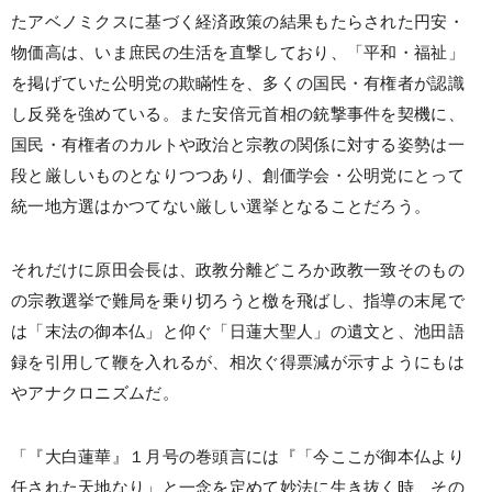
たアベノミクスに基づく経済政策の結果もたらされた円安・
物価高は、いま庶民の生活を直撃しており、「平和・福祉」
を掲げていた公明党の欺瞞性を、多くの国民・有権者が認識
し反発を強めている。また安倍元首相の銃撃事件を契機に、
国民・有権者のカルトや政治と宗教の関係に対する姿勢は一
段と厳しいものとなりつつあり、創価学会・公明党にとって
統一地方選はかつてない厳しい選挙となることだろう。
それだけに原田会長は、政教分離どころか政教一致そのもの
の宗教選挙で難局を乗り切ろうと檄を飛ばし、指導の末尾で
は「末法の御本仏」と仰ぐ「日蓮大聖人」の遺文と、池田語
録を引用して鞭を入れるが、相次ぐ得票減が示すようにもは
やアナクロニズムだ。
「『大白蓮華』１月号の巻頭言には『「今ここが御本仏より
任された天地なり」と一念を定めて妙法に生き抜く時、その