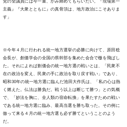
党の全議員には今一重、かみ締めてもらいたい。『現場第一
主義』『大衆とともに』の真骨頂は、地方政治にこそありま
す」
※今年４月に行われる統一地方選挙の必勝に向けて、原田稔
会長が、創価学会の全国の県幹部を集めた会合で檄を飛ばし
た。それによれば創価会の統一地方選の戦いとは、「民衆不
在の政治を変え、民衆の手に政治を取り戻す戦い」であり、
昭和30年の統一地方選に臨んだ池田大作氏は、「私の心は熱
く燃えた。仏法は勝負だ。戦う以上は断じて勝つ」との気概
で、「妙法を胸に、全人類の宿命転換」を果たすための戦い
である統一地方選に臨み、最高当選を勝ち取った。その例に
倣って来る４月の統一地方選も必ず勝てということのよう
だ。