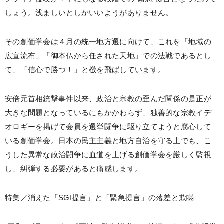
しょう。浅ましいとしかいいようがありません。
その創価学会は４月の統一地方選に向けて、これを「地域の
広宣流布」「御本仏から任された天地」での法戦であるとし
て、「信心で勝つ！」と檄を飛ばしています。
安倍元首相銃撃事件以来、政治と宗教の歪んだ関係の是正が
大きな問題となっているにもかかわらず、独善的な宗教イデ
オロギーを掲げて会員を選挙闘争に駆り立てようと腐心して
いる創価学会。日本の民主主義と地方自治を守る上でも、こ
うした異常な政治闘争に血道を上げる創価学会を厳しく監視
し、糾弾する必要があると痛感します。
特集／消えた「SGI提言」と「緊急提言」の落差と欺瞞