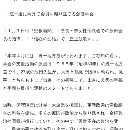
──統一選に向けて会員を煽り立てる創価学会
・１月７日付『聖教新聞』「県長・県女性部長会での原田会
長の指導」「『信心の団結』で『立正凱歌を』」
「本年４月には、統一地方選が行われます。ご存知の通り、
学会の支援活動の原点は１９５５年（昭和30年）の統一地方
選です。27歳の池田先生が、大田と鶴見で指揮を執られ、見
事、どちらもトップ当選。その初陣こそ、まさに民衆の幸福
と平和を目指す運動のスタートでありました。
当時、保守陣営は財界・大企業を擁護し、革新政党は労働組
合の利益を優先。多くの庶民が政治から取り残され、金権政
治や買収が横行していた。その中で『民衆不在の政治を変
え、民衆の手に政治を取り戻す』戦いに挑んだのが、昭和30