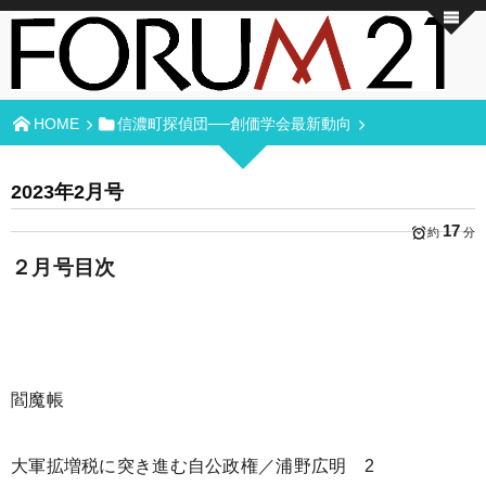
HOME
信濃町探偵団──創価学会最新動向
2023年2月号
17
約
分
２月号目次
閻魔帳
大軍拡増税に突き進む自公政権／浦野広明 2