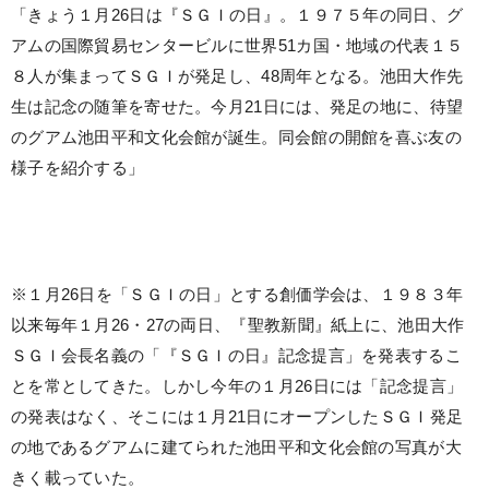
「きょう１月26日は『ＳＧＩの日』。１９７５年の同日、グ
アムの国際貿易センタービルに世界51カ国・地域の代表１５
８人が集まってＳＧＩが発足し、48周年となる。池田大作先
生は記念の随筆を寄せた。今月21日には、発足の地に、待望
のグアム池田平和文化会館が誕生。同会館の開館を喜ぶ友の
様子を紹介する」
※１月26日を「ＳＧＩの日」とする創価学会は、１９８３年
以来毎年１月26・27の両日、『聖教新聞』紙上に、池田大作
ＳＧＩ会長名義の「『ＳＧＩの日』記念提言」を発表するこ
とを常としてきた。しかし今年の１月26日には「記念提言」
の発表はなく、そこには１月21日にオープンしたＳＧＩ発足
の地であるグアムに建てられた池田平和文化会館の写真が大
きく載っていた。